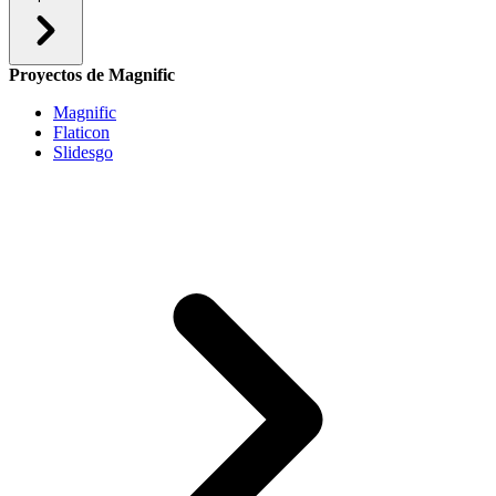
Proyectos de Magnific
Magnific
Flaticon
Slidesgo