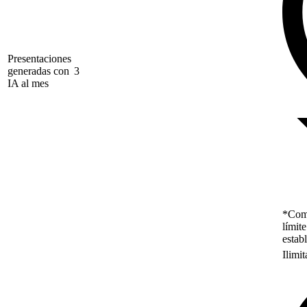
Presentaciones
generadas con
3
IA al mes
*Como
límit
estab
Ilimi