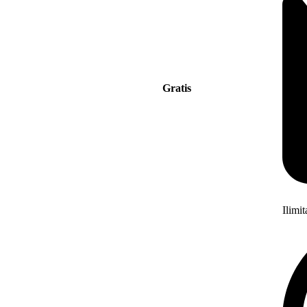
Gratis
Ilimi