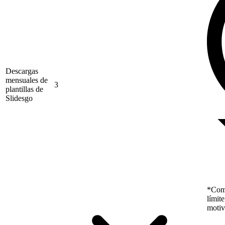
Descargas
mensuales de
3
plantillas de
Slidesgo
*Como
límit
motiv