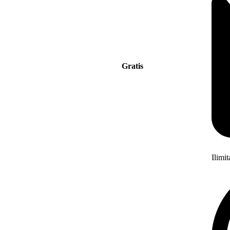
Gratis
Ilimi