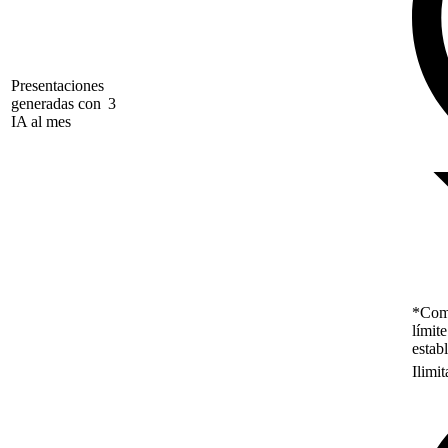
Presentaciones
generadas con
3
IA al mes
*Como
límit
estab
Ilimi