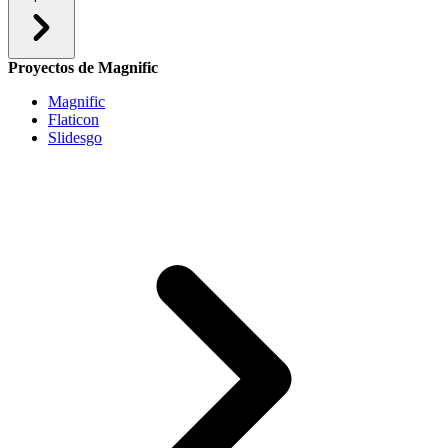
Proyectos de Magnific
Magnific
Flaticon
Slidesgo