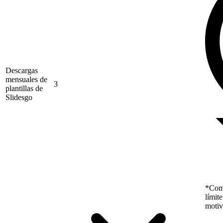
Descargas
mensuales de
3
plantillas de
Slidesgo
*Como
límit
motiv