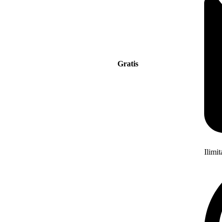
Gratis
Ilimi