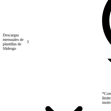
Descargas
mensuales de
3
plantillas de
Slidesgo
*Como
límit
motiv