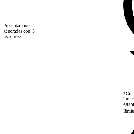
Presentaciones
generadas con
3
IA al mes
*Como
límit
estab
Ilimi