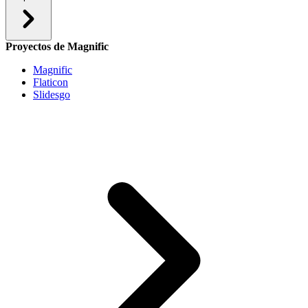
Proyectos de Magnific
Magnific
Flaticon
Slidesgo