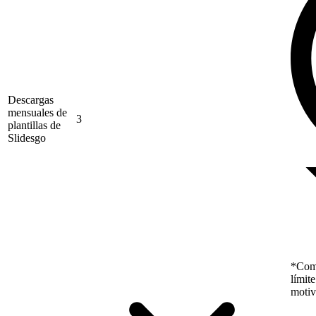
Descargas
mensuales de
3
plantillas de
Slidesgo
*Como
límit
motiv