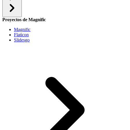
Proyectos de Magnific
Magnific
Flaticon
Slidesgo