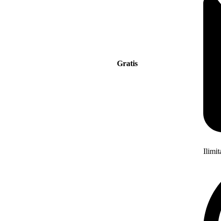
Gratis
Ilimi