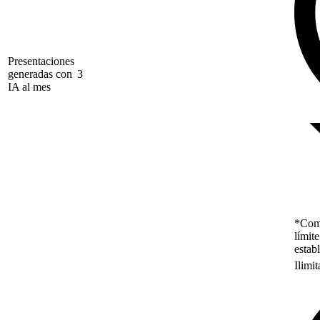
Presentaciones
generadas con
3
IA al mes
*Como
límit
estab
Ilimi