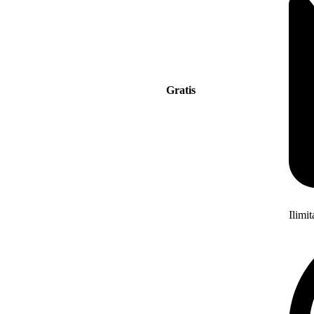
Gratis
Ilimi