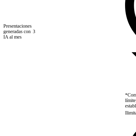
Presentaciones
generadas con
3
IA al mes
*Como
límit
estab
Ilimi