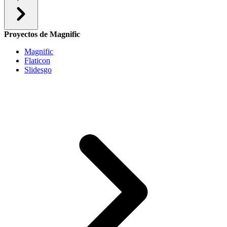
Proyectos de Magnific
Magnific
Flaticon
Slidesgo