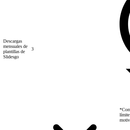
Descargas
mensuales de
3
plantillas de
Slidesgo
*Como
límit
motiv