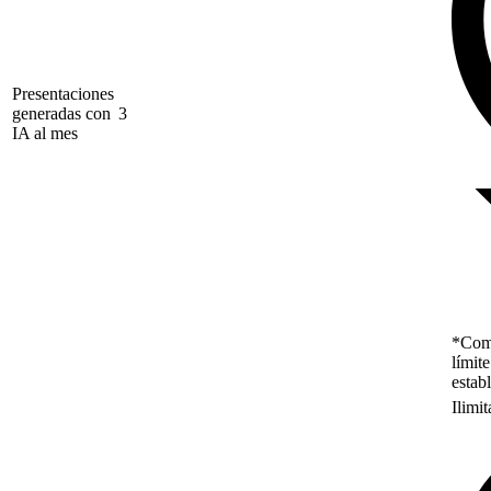
Presentaciones
generadas con
3
IA al mes
*Como
límit
estab
Ilimi