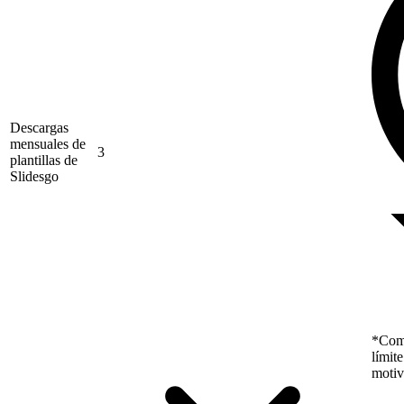
Descargas
mensuales de
3
plantillas de
Slidesgo
*Como
límit
motiv