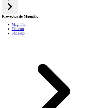
Proyectos de Magnific
Magnific
Flaticon
Slidesgo