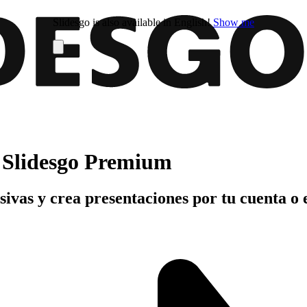
Slidesgo is also available in English!
Show me
n Slidesgo Premium
usivas y crea presentaciones por tu cuenta o 