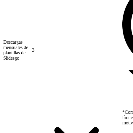
Descargas
mensuales de
3
plantillas de
Slidesgo
*Como
límit
motiv