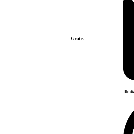
Gratis
Ilimi