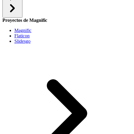
Proyectos de Magnific
Magnific
Flaticon
Slidesgo