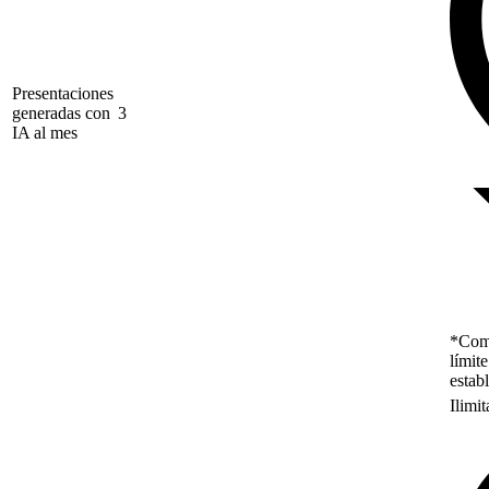
Presentaciones
generadas con
3
IA al mes
*Como
límit
estab
Ilimi