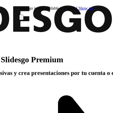
Slidesgo is also available in English!
Show me
n Slidesgo Premium
usivas y crea presentaciones por tu cuenta o 