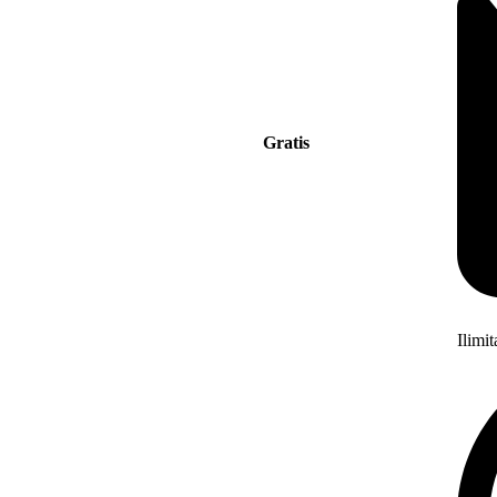
Gratis
Ilimi