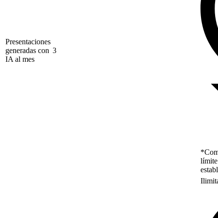
Presentaciones
generadas con
3
IA al mes
*Como
límit
estab
Ilimi