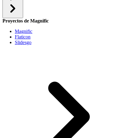
Proyectos de Magnific
Magnific
Flaticon
Slidesgo