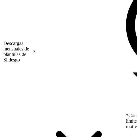
Descargas
mensuales de
3
plantillas de
Slidesgo
*Como
límit
motiv