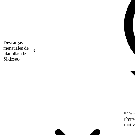
Descargas
mensuales de
3
plantillas de
Slidesgo
*Como
límit
motiv