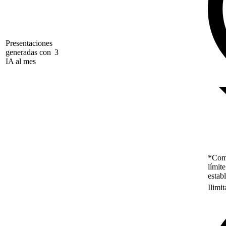
Presentaciones
generadas con
3
IA al mes
*Como
límit
estab
Ilimi