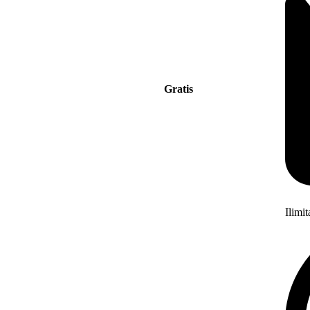
Gratis
Ilimi