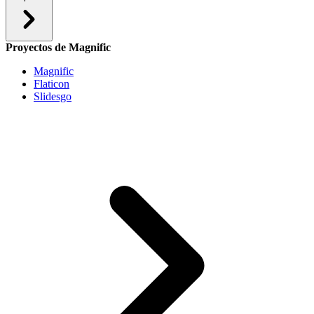
Proyectos de Magnific
Magnific
Flaticon
Slidesgo