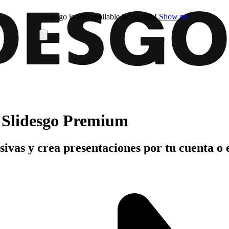
Slidesgo is also available in English!
Show me
n Slidesgo Premium
usivas y crea presentaciones por tu cuenta o 