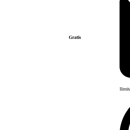
Gratis
Ilimi