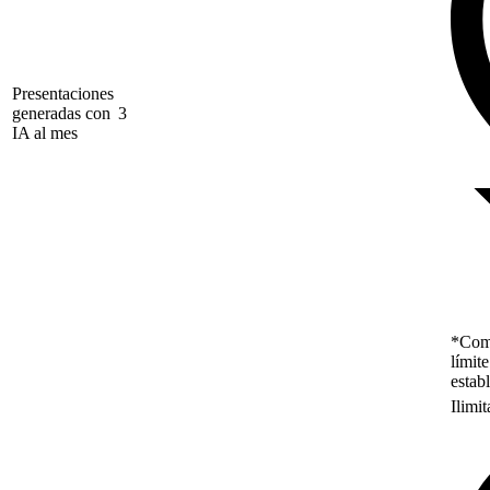
Presentaciones
generadas con
3
IA al mes
*Como
límit
estab
Ilimi