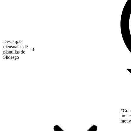
Descargas
mensuales de
3
plantillas de
Slidesgo
*Como
límit
motiv