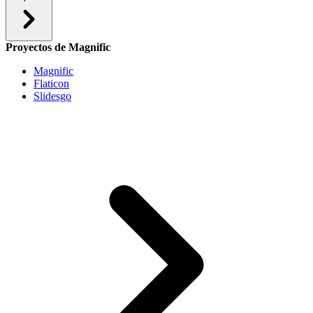
Proyectos de Magnific
Magnific
Flaticon
Slidesgo