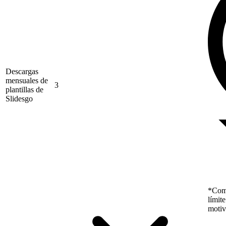
Descargas
mensuales de
3
plantillas de
Slidesgo
*Como
límit
motiv