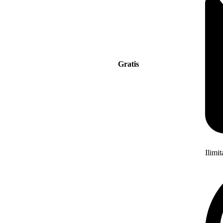
Gratis
Ilimi