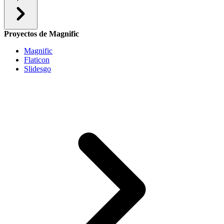
Proyectos de Magnific
Magnific
Flaticon
Slidesgo