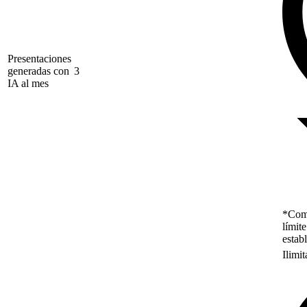
Presentaciones
generadas con
3
IA al mes
*Como
límit
estab
Ilimi