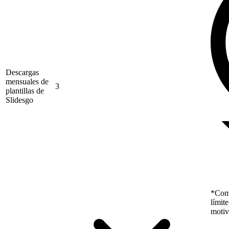
Descargas
mensuales de
3
plantillas de
Slidesgo
*Como
límit
motiv