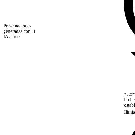
Presentaciones
generadas con
3
IA al mes
*Como
límit
estab
Ilimi