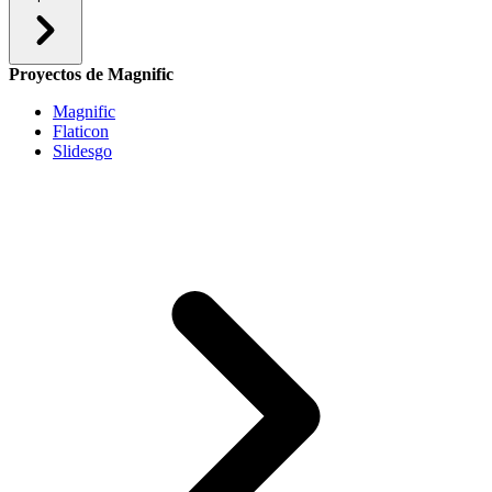
Proyectos de Magnific
Magnific
Flaticon
Slidesgo