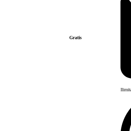
Gratis
Ilimi