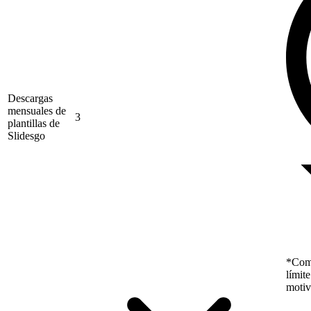
Descargas
mensuales de
3
plantillas de
Slidesgo
*Como
límit
motiv