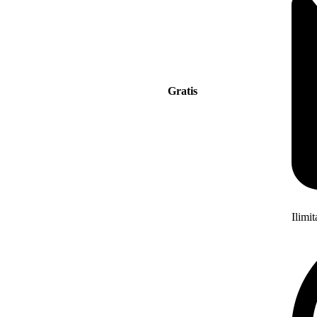
Gratis
Ilimi