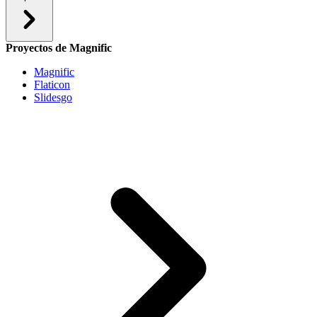
Proyectos de Magnific
Magnific
Flaticon
Slidesgo