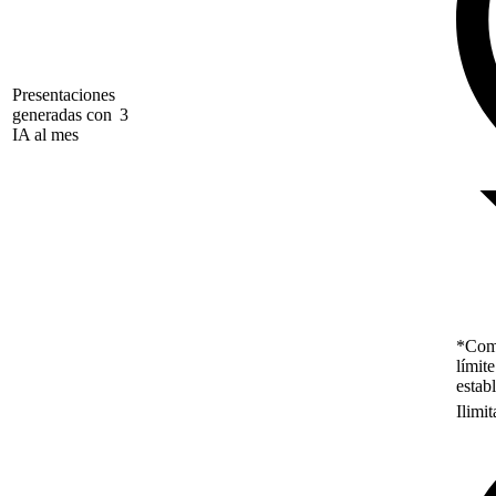
Presentaciones
generadas con
3
IA al mes
*Como
límit
estab
Ilimi