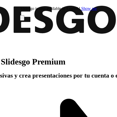
Slidesgo is also available in English!
Show me
n Slidesgo Premium
usivas y crea presentaciones por tu cuenta o 