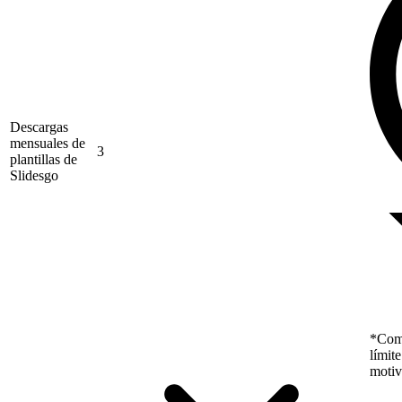
Descargas
mensuales de
3
plantillas de
Slidesgo
*Como
límit
motiv