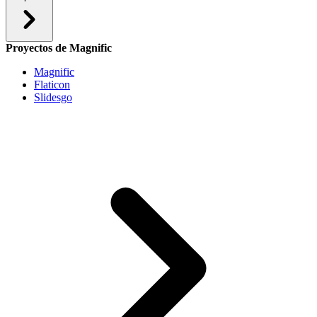
Proyectos de Magnific
Magnific
Flaticon
Slidesgo