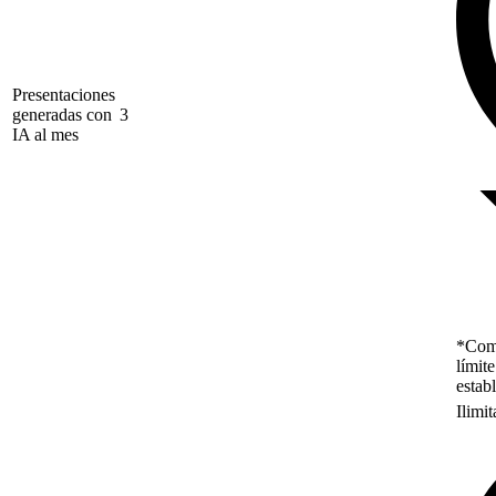
Presentaciones
generadas con
3
IA al mes
*Como
límit
estab
Ilimi