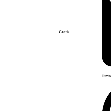
Gratis
Ilimi