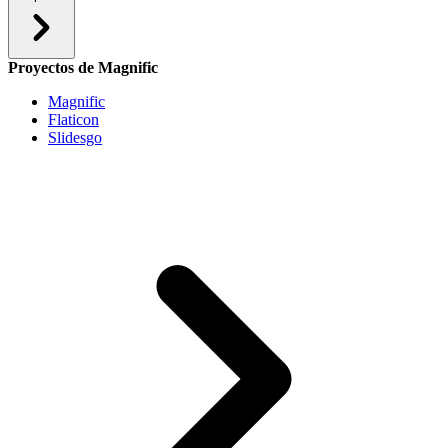
Proyectos de Magnific
Magnific
Flaticon
Slidesgo