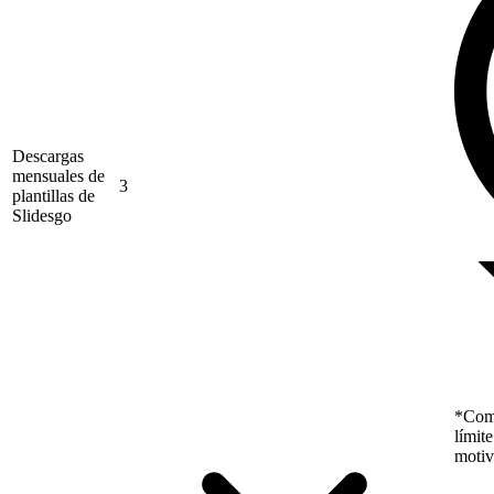
Descargas
mensuales de
3
plantillas de
Slidesgo
*Como
límit
motiv