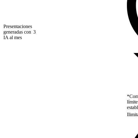
Presentaciones
generadas con
3
IA al mes
*Como
límit
estab
Ilimi