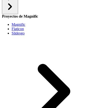
Proyectos de Magnific
Magnific
Flaticon
Slidesgo