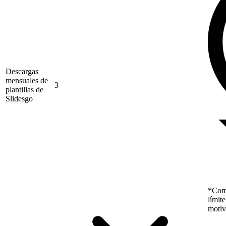
Descargas
mensuales de
3
plantillas de
Slidesgo
*Como
límit
motiv