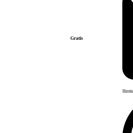
Gratis
Ilimi