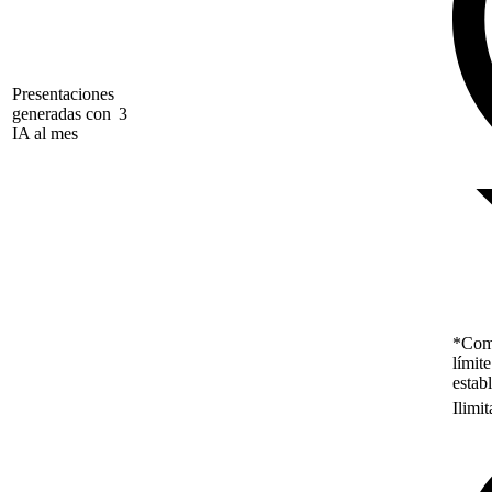
Presentaciones
generadas con
3
IA al mes
*Como
límit
estab
Ilimi