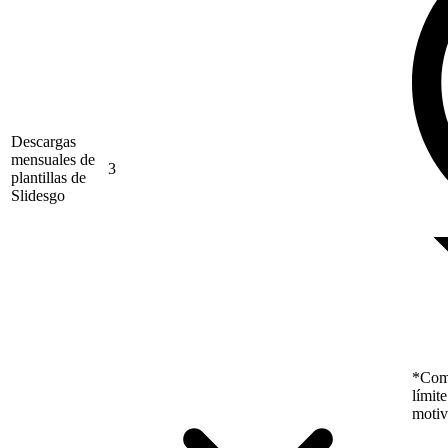
Descargas
mensuales de
3
plantillas de
Slidesgo
*Como
límit
motiv