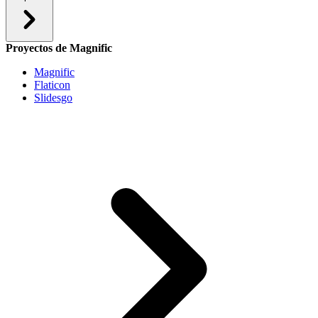
Proyectos de Magnific
Magnific
Flaticon
Slidesgo