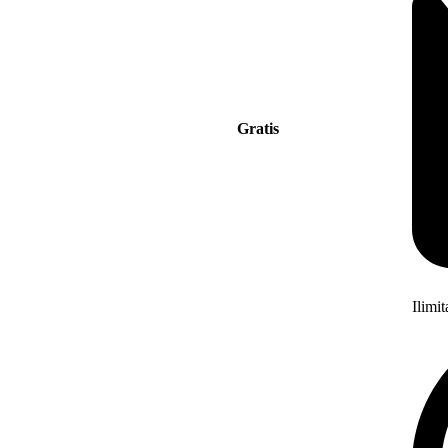
Gratis
Ilimi