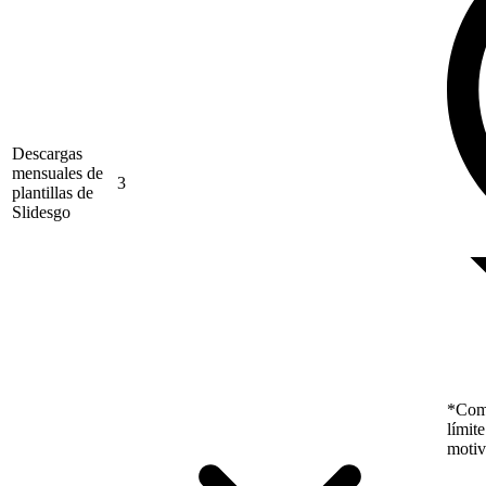
Descargas
mensuales de
3
plantillas de
Slidesgo
*Como
límit
motiv