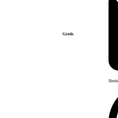
Gratis
Ilimi