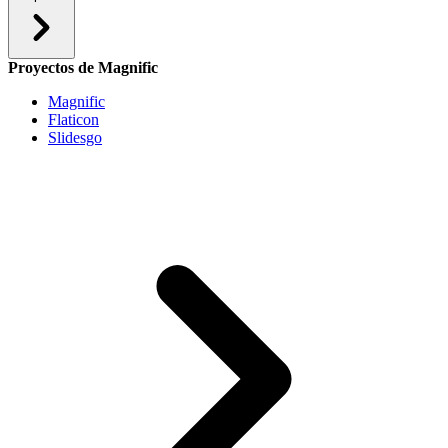
Proyectos de Magnific
Magnific
Flaticon
Slidesgo