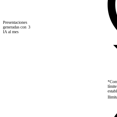
Presentaciones
generadas con
3
IA al mes
*Como
límit
estab
Ilimi