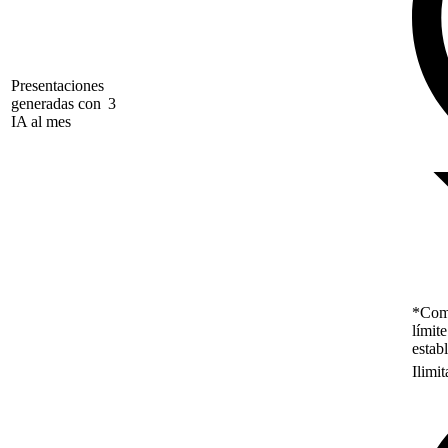
Presentaciones
generadas con
3
IA al mes
*Como
límit
estab
Ilimi