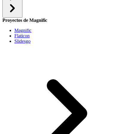
Proyectos de Magnific
Magnific
Flaticon
Slidesgo