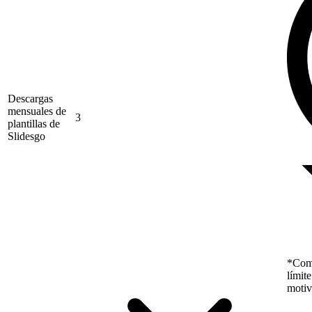
Descargas
mensuales de
3
plantillas de
Slidesgo
*Como
límit
motiv