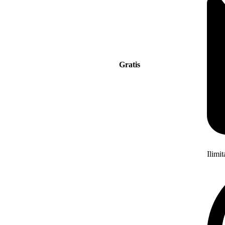
Gratis
Ilimi