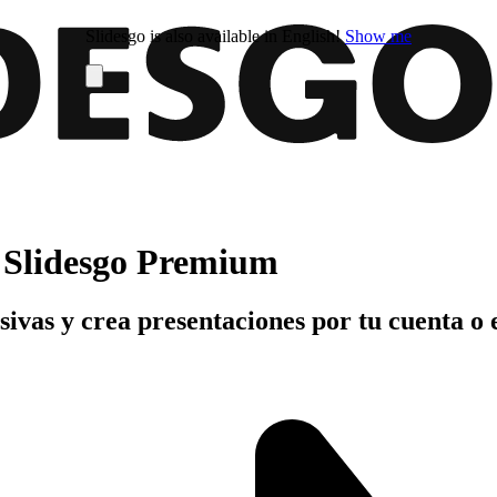
Slidesgo is also available in English!
Show me
n Slidesgo Premium
usivas y crea presentaciones por tu cuenta o 