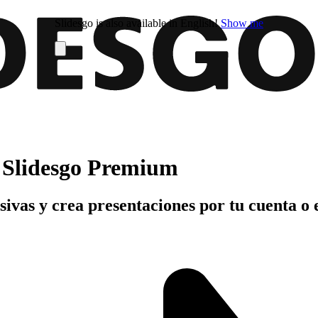
Slidesgo is also available in English!
Show me
n Slidesgo Premium
usivas y crea presentaciones por tu cuenta o 