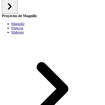
Proyectos de Magnific
Magnific
Flaticon
Slidesgo