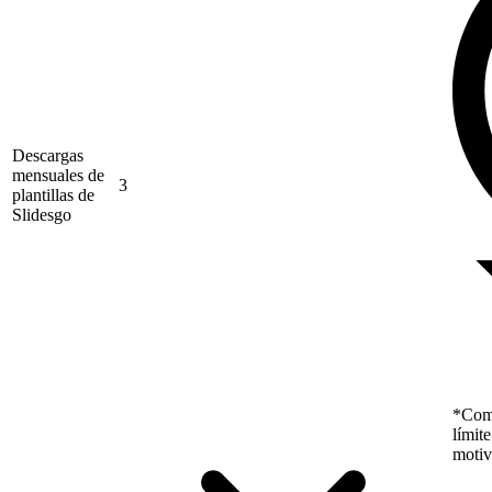
Descargas
mensuales de
3
plantillas de
Slidesgo
*Como
límit
motiv