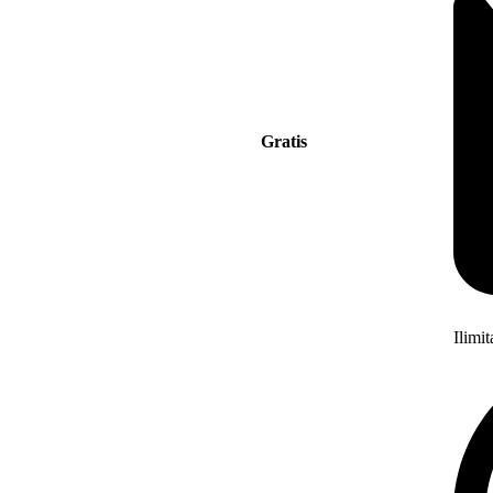
Gratis
Ilimi