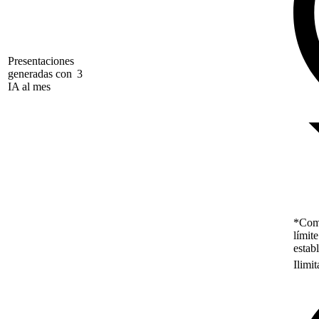
Presentaciones
generadas con
3
IA al mes
*Como
límit
estab
Ilimi