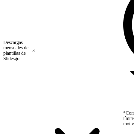
Descargas
mensuales de
3
plantillas de
Slidesgo
*Como
límit
motiv