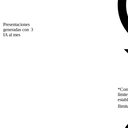
Presentaciones
generadas con
3
IA al mes
*Como
límit
estab
Ilimi