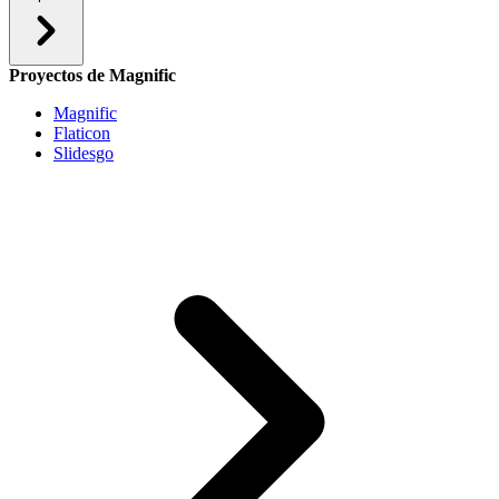
Proyectos de Magnific
Magnific
Flaticon
Slidesgo