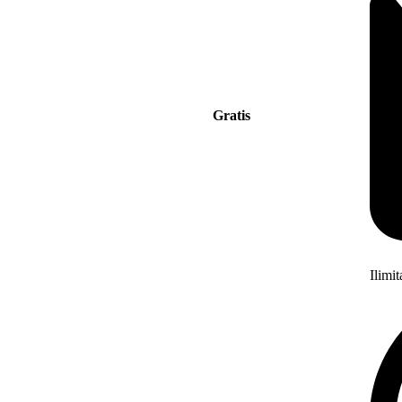
Gratis
Ilimi