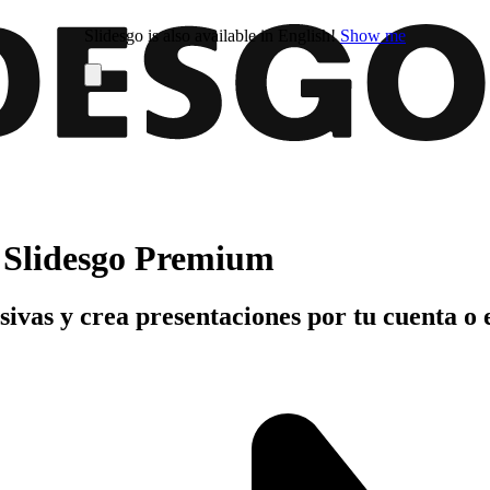
Slidesgo is also available in English!
Show me
n Slidesgo Premium
usivas y crea presentaciones por tu cuenta o 