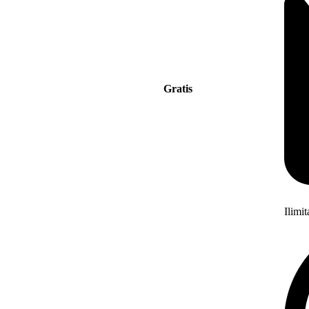
Gratis
Ilimi