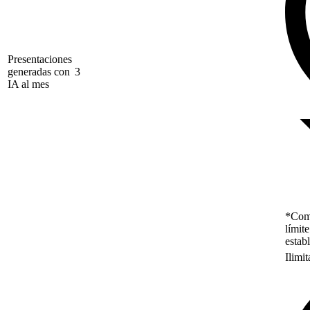
Presentaciones
generadas con
3
IA al mes
*Como
límit
estab
Ilimi