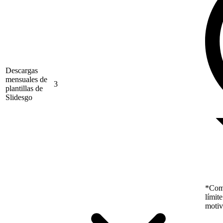
Descargas
mensuales de
3
plantillas de
Slidesgo
*Como
límit
motiv