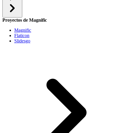
Proyectos de Magnific
Magnific
Flaticon
Slidesgo