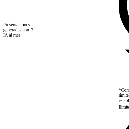
Presentaciones
generadas con
3
IA al mes
*Como
límit
estab
Ilimi