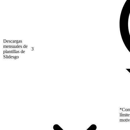
Descargas
mensuales de
3
plantillas de
Slidesgo
*Como
límit
motiv