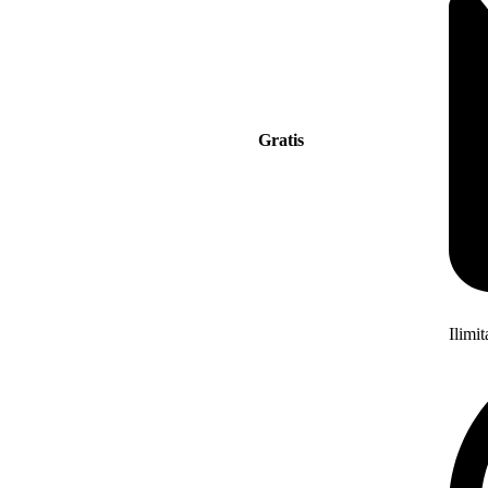
Gratis
Ilimi