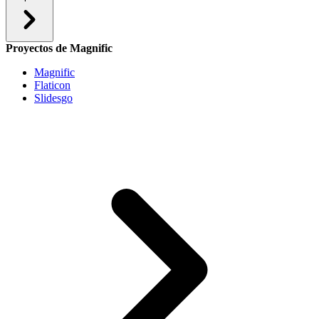
Proyectos de Magnific
Magnific
Flaticon
Slidesgo