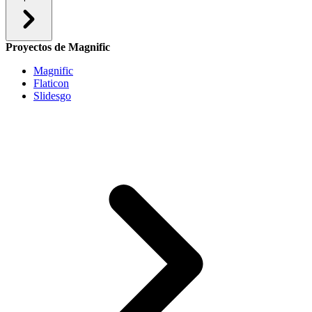
Proyectos de Magnific
Magnific
Flaticon
Slidesgo