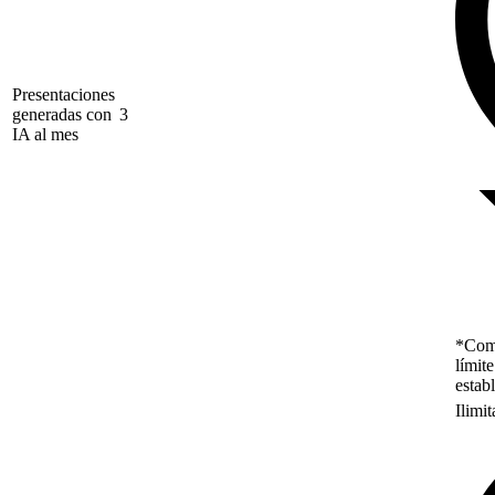
Presentaciones
generadas con
3
IA al mes
*Como
límit
estab
Ilimi