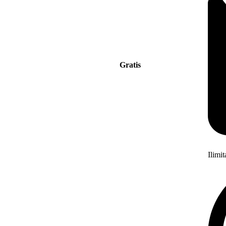
Gratis
Ilimi