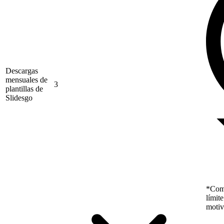
Descargas
mensuales de
3
plantillas de
Slidesgo
*Como
límit
motiv