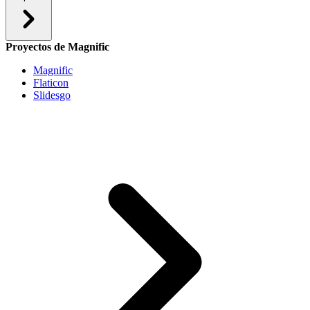
Proyectos de Magnific
Magnific
Flaticon
Slidesgo