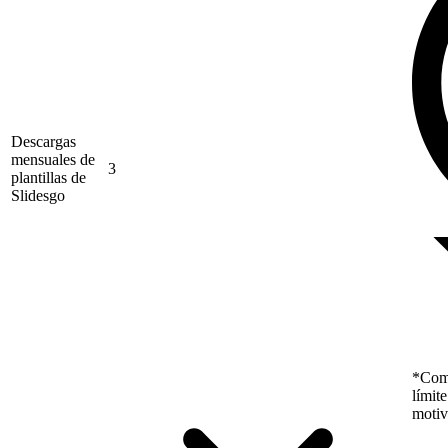
Descargas
mensuales de
3
plantillas de
Slidesgo
*Como
límit
motiv