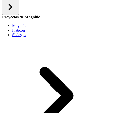
Proyectos de Magnific
Magnific
Flaticon
Slidesgo