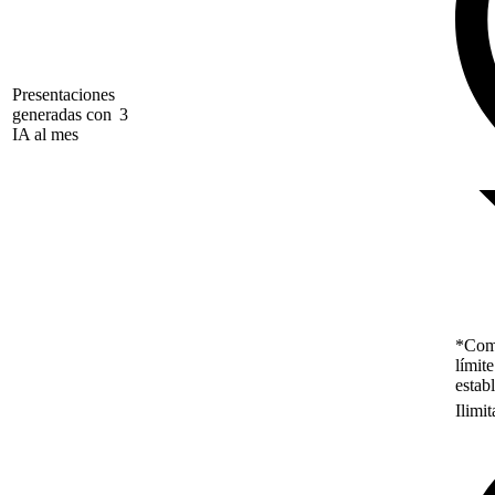
Presentaciones
generadas con
3
IA al mes
*Como
límit
estab
Ilimi