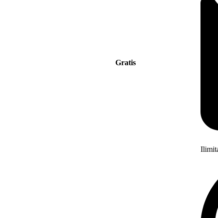
Gratis
Ilimi