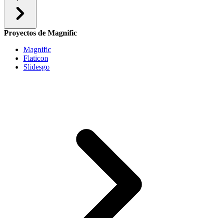
Proyectos de Magnific
Magnific
Flaticon
Slidesgo