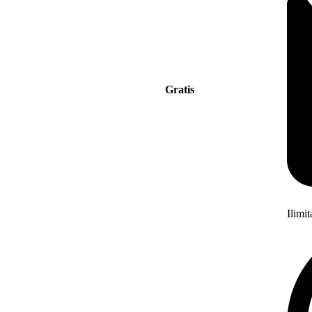
Gratis
Ilimi