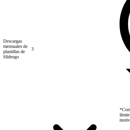
Descargas
mensuales de
3
plantillas de
Slidesgo
*Como
límit
motiv