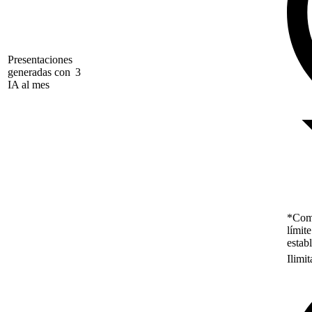
Presentaciones
generadas con
3
IA al mes
*Como
límit
estab
Ilimi