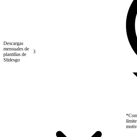
Descargas
mensuales de
3
plantillas de
Slidesgo
*Como
límit
motiv