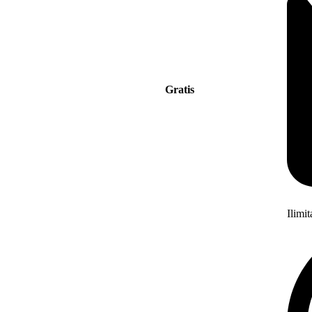
Gratis
Ilimi