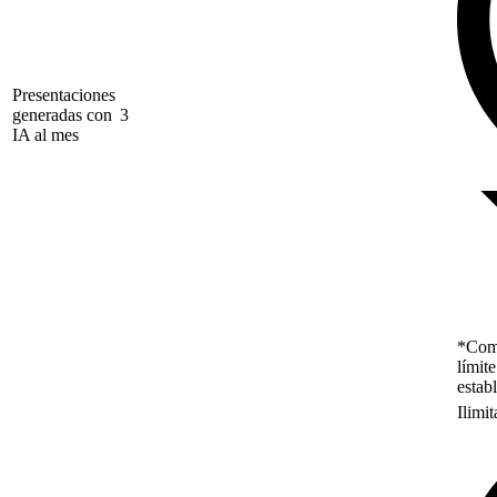
Presentaciones
generadas con
3
IA al mes
*Como
límit
estab
Ilimi