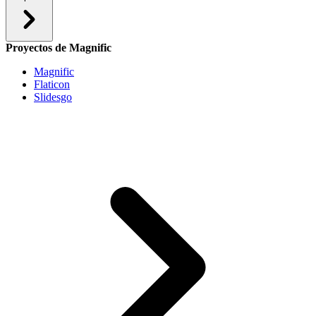
Proyectos de Magnific
Magnific
Flaticon
Slidesgo