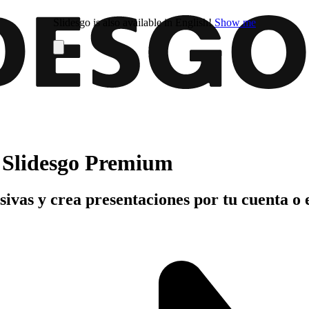
Slidesgo is also available in English!
Show me
n Slidesgo Premium
usivas y crea presentaciones por tu cuenta o 