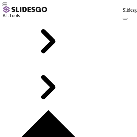
Slidesg
KI-Tools