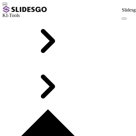
Slidesg
KI-Tools