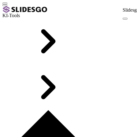
Slidesg
KI-Tools