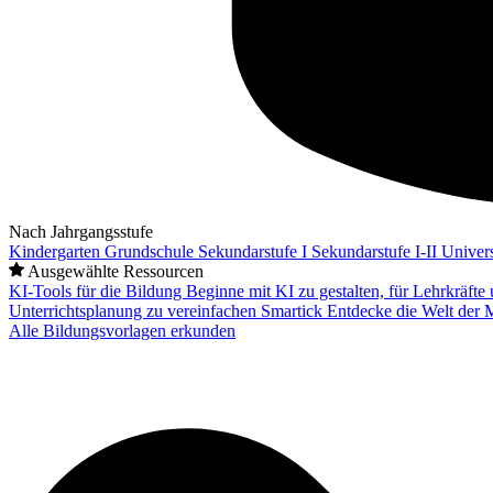
Nach Jahrgangsstufe
Kindergarten
Grundschule
Sekundarstufe I
Sekundarstufe I-II
Univers
Ausgewählte Ressourcen
KI-Tools für die Bildung
Beginne mit KI zu gestalten, für Lehrkräft
Unterrichtsplanung zu vereinfachen
Smartick
Entdecke die Welt der 
Alle Bildungsvorlagen erkunden