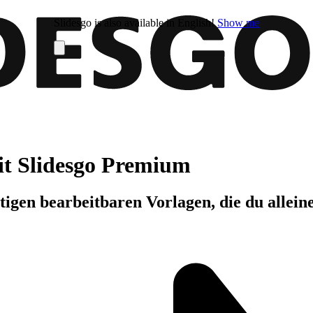
Slidesgo is also available in English!
Show me
it Slidesgo Premium
igen bearbeitbaren Vorlagen, die du allein