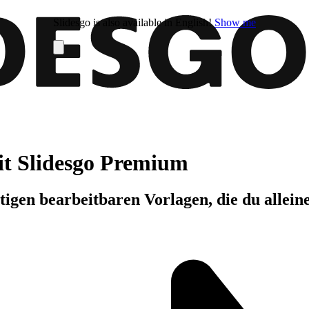
Slidesgo is also available in English!
Show me
it Slidesgo Premium
igen bearbeitbaren Vorlagen, die du allein