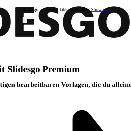
Slidesgo is also available in English!
Show me
it Slidesgo Premium
igen bearbeitbaren Vorlagen, die du allein