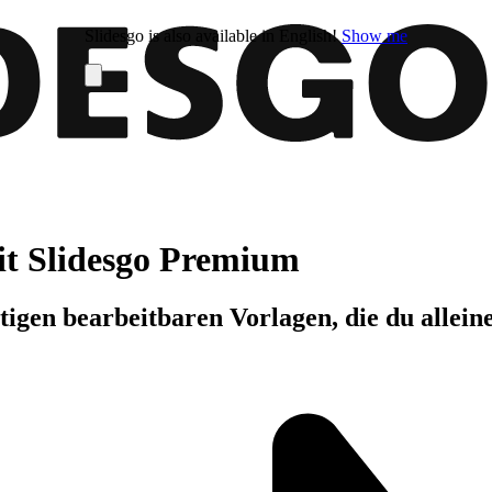
Slidesgo is also available in English!
Show me
it Slidesgo Premium
igen bearbeitbaren Vorlagen, die du allein