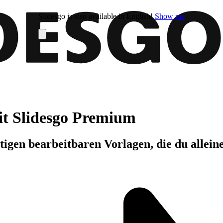
Slidesgo is also available in English!
Show me
it Slidesgo Premium
igen bearbeitbaren Vorlagen, die du allein