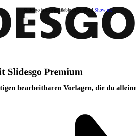
Slidesgo is also available in English!
Show me
it Slidesgo Premium
igen bearbeitbaren Vorlagen, die du allein