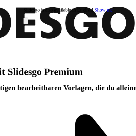
Slidesgo is also available in English!
Show me
it Slidesgo Premium
igen bearbeitbaren Vorlagen, die du allein