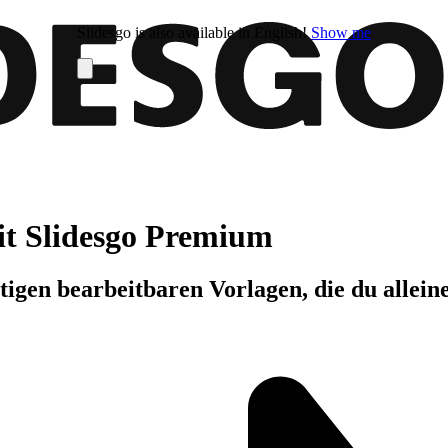
Slidesgo is also available in English!
Show me
it Slidesgo Premium
igen bearbeitbaren Vorlagen, die du allein