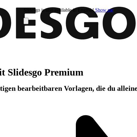
Slidesgo is also available in English!
Show me
it Slidesgo Premium
igen bearbeitbaren Vorlagen, die du allein