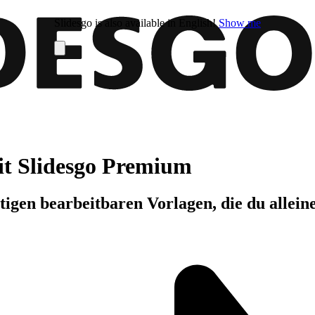
Slidesgo is also available in English!
Show me
it Slidesgo Premium
igen bearbeitbaren Vorlagen, die du allein